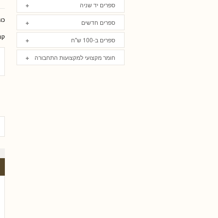
ספרים יד שניה
כו
ספרים חדשים
קו
ספרים ב-100 ש"ח
חומר מקצועי למקצועות התחבורה
, עו
גלית שאבי-וינמן
רם שכטר
ארז רוח
טלי חץ, עו"ד
שי כהן - ע