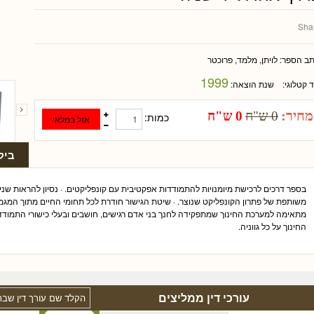
Sha
תב הספר:
לויתן, מלמד, פרוכטר
1999
ד קטלוגי:
שנת הוצאה:
מחיר:
0 ש"ח
0 ש"ח
כמות:
ביק
בספר דרכים לרכישת מיומנויות להתמודדות אפקטיבית עם קונפליקטים. · נסיון להראות 
משותפת של פתרון הקונפליקט שנוצר. · שיטת הגישור חודרת לכל תחומי החיים מתוך המגמ
מתאימה למערכת החינוך שמתפקידה לחנך בני אדם רגישים, חושבים ובעלי כישורי התמו
החינוך על כל גווניה.
עורכי דין ממליצים