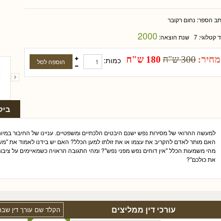
תב הספר:
נחום רקובר
2000
ד קטלוגי:
7
שנת הוצאה:
מחיר:
300 ש"ח
180 ש"ח
כמות:
ביק
למעשה ההרואי של מסירות נפש ישנם היבטים הלכתיים ומשפטיים. עניינו של החיבור במ
האם מותר לאדם להקריב את עצמו או את זולתו למען הכלל? האם יש בידנו לאמוד את "מ
מהי משמעות הכלל "אין דוחים נפש מפני נפש"? ומהי התגובה הראויה כשמאיימים על ציבור ש
את כולכם"?
עורכי דין ממליצים