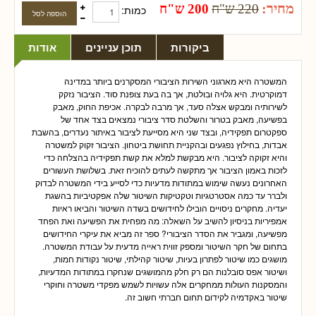
מחיר:
220 ש"ח
200 ש"ח
כמות:
ביקורות
תוכן עניינים
אודות
המשטרה היא מארגוני השירות הציבורי המסקרנים ביותר במדינה
דמוקרטית. היא גלויה ובולטת, אך בה בעת צופנת סוד. הציבור נזקק
לשירותיה ומבקש אצלה סעד, אך מרבה לבקרה. אכיפת החוק, מאבק
בפשיעה, מאבק בטרור והשלטת סדר ציבורי נמצאים בצד אחד של
ספקטרום תפקידיה, ובצד שני היא מסייעת לציבור באיתור נעדרים, בהשבת
אבדות, בחילוץ נפגעים ובהקניית תחושת ביטחון. הציבור זקוק למשטרה
והיא זקוקה לציבור. היא מבקשת למלא את קשת תפקידיה בהצלחה כדי
לזכות באמון הציבור אך מתקשה לעתים להוכיח זאת. בשלושת העשורים
האחרונים נעשה שימוש במתודות מדעיות כדי לסייע בידי המשטרה לבדוק
ולברר עד כמה אסטרטגיות וטקטיקות השיטור שלה אפקטיביות בהשגת
יעדיה. מחקרים ניסויים הובילו לחידושים בשדה השיטור והביאו ראיות
אמפיריות בניסיון להשיב על השאלה: מה מפחית את הפשיעה ואת הפחד
מפשיעה, ומגביר את הסדר הציבורי? ספר זה מביא את עיקרי החידושים
בתחום של חקר השיטור ומספק זווית ראייה מדעית על עבודת המשטרה.
מושגים כמו שיטור לפתרון בעיות, שיטור קהילתי, שיטור נקודות חמות,
ושיטור אפס סובלנות הם רק חלק מהמושגים שנחקרו במתודות המדעיות,
והמסקנות העולות ממחקרים אלה עשויות לשמש מפקדי משטרה וחוקרי
שיטור באקדמיה לקידום תחום חברתי חשוב זה.