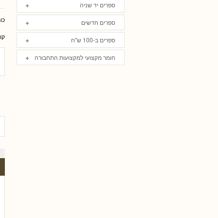
ספרים יד שניה
כו
ספרים חדשים
קו
ספרים ב-100 ש"ח
חומר מקצועי למקצועות התחבורה
 עו
גלית שאבי-וינמן
רם שכטר
ארז רוח
טלי חץ, עו"ד
שי כהן - עו