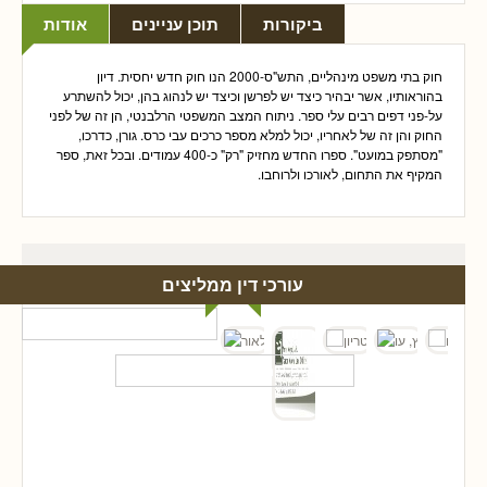
ביקורות
תוכן עניינים
אודות
חוק בתי משפט מינהליים, התש"ס-2000 הנו חוק חדש יחסית. דיון
בהוראותיו, אשר יבהיר כיצד יש לפרשן וכיצד יש לנהוג בהן, יכול להשתרע
על-פני דפים רבים עלי ספר. ניתוח המצב המשפטי הרלבנטי, הן זה של לפני
החוק והן זה של לאחריו, יכול למלא מספר כרכים עבי כרס. גורן, כדרכו,
"מסתפק במועט". ספרו החדש מחזיק "רק" כ-400 עמודים. ובכל זאת, ספר
המקיף את התחום, לאורכו ולרוחבו.
עורכי דין ממליצים