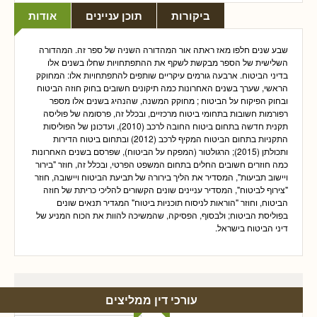
ביקורות
תוכן עניינים
אודות
שבע שנים חלפו מאז ראתה אור המהדורה השניה של ספר זה. המהדורה
השלישית של הספר מבקשת לשקף את ההתפתחויות שחלו בשנים אלו
בדיני הביטוח. ארבעה גורמים עיקריים שותפים להתפתחויות אלו: המחוקק
הראשי, שערך בשנים האחרונות כמה תיקונים חשובים בחוק חוזה הביטוח
ובחוק הפיקוח על הביטוח ; מחוקק המשנה, שהנהיג בשנים אלו מספר
רפורמות חשובות בתחומי ביטוח מרכזיים, ובכלל זה, פרסומה של פוליסה
תקנית חדשה בתחום ביטוח החובה לרכב (2010), ועדכונן של הפוליסות
התקניות בתחום הביטוח המקיף לרכב (2012) ובתחום ביטוח הדירות
ותכולתן (2015); הרגולטור (המפקח על הביטוח), שפרסם בשנים האחרונות
כמה חוזרים חשובים החלים בתחום המשפט הפרטי, ובכלל זה, חוזר "בירור
ויישוב תביעות", המסדיר את הליך בירורה של תביעת הביטוח ויישובה, חוזר
"צירוף לביטוח", המסדיר עניינים שונים הקשורים להליכי כריתת של חוזה
הביטוח, וחוזר "הוראות לניסוח תוכניות ביטוח" המגדיר תנאים שונים
בפוליסת הביטוח; ולבסוף, הפסיקה, שהמשיכה להוות את הכוח המניע של
דיני הביטוח בישראל.
עורכי דין ממליצים