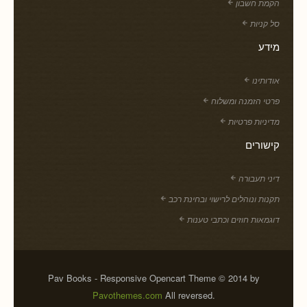
הקמת חשבון
סל קניות
מידע
אודותינו
פרטי הזמנה ומשלוח
מדיניות פרטיות
קישורים
דיני תעבורה
תקנות ונוהלים לרישוי ובחינת רכב
דוגמאות חוזים וכתבי טענות
Pav Books - Responsive Opencart Theme © 2014 by
Pavothemes.com
All reversed.