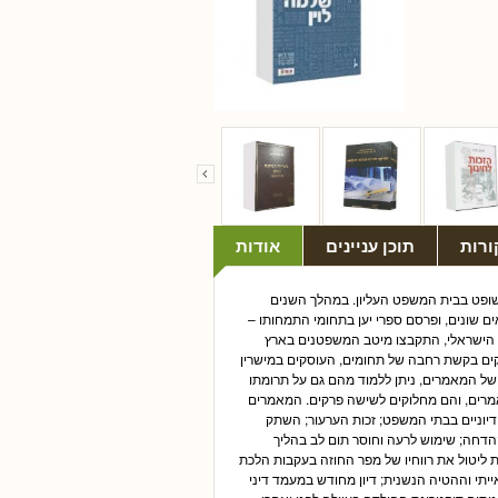
ורות
תוכן עניינים
אודות
שופט בבית המשפט העליון. במהלך השנים
 שונים, ופרסם ספרי יען בתחומי התמחותו –
פט הישראלי, התקבצו מיטב המשפטנים בארץ
סקים בקשת רחבה של תחומים, העוסקים במישרין
 של המאמרים, ניתן ללמוד מהם גם על תרומתו
מרים, והם מחלוקים לשישה פרקים. המאמרים
דיוניים בבתי המשפט; זכות הערעור; השתק
הדחה; שימוש לרעה וחוסר תום לב בהליך
ת ליטול את רווחיו של מפר החוזה בעקבות הלכת
ייתי וההטיה הנשנית; דיון מחודש במעמד דיני