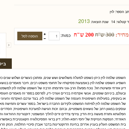
תב הספר:
לוין
2013
ד קטלוגי:
14
שנת הוצאה:
מחיר:
300 ש"ח
200 ש"ח
כמות:
ביק
השופט שלמה לוין כיהן כשופט למעלה משלושים ושש שנים, ומתוכן כעשרים ושלוש שנים כ
השפיע השופט שלמה לוין באמצעות פסיקותיו על תחומי משפט רבים, חיבר מאמרים בנושאים
דיון אזרחי ופשיטת רגל. נוכח מפעלו הרב-גוני ותרומתו הרבה של השופט שלמה לוין למש
ובעולם, ביניהם שופטים, אנשי אקדמיה בכירים ועורכי-דין, לפרסם בספר זה מאמרים העו
או בעקיפין, בפעילותו השיפוטית הענפה של השופט שלמה לוין. בצד ערכם האקדמי והעיוני
של השופט שלמה לוין לפיתוח המשפט ולקידום החברה בישראל. בספר עשרים וחמישה מא
עוסקים במגוון רחב של נושאים משפטיים, ובהם: זכות הגישה למערכת השיפוטית; הסדרים 
הפלוגתא ותורת מעשה בית-הדין; צירוף צדדים זרים להליך המשפטי; דוקטרינת ההודאה וה
האזרחי; הנפקות הנזיקית של יחסי רופא-חולה; דיון בראי הפסיכולוגיה הקוגנטיבית באפשרו
בית המשפט העליון בעניין אדרס; בחינת הדוקטרינות בדבר אובדן סיכויי החלמה, הנזק הרא