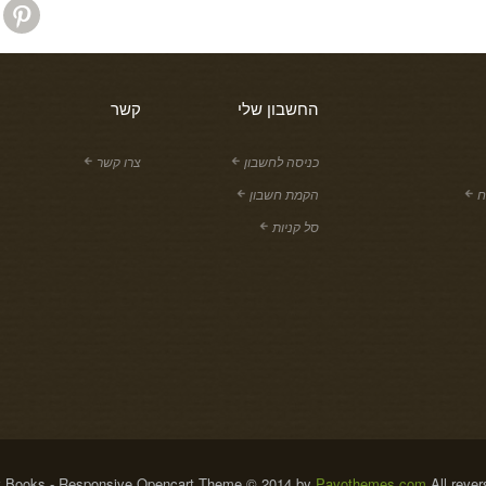
החשבון שלי
קשר
כניסה לחשבון
צרו קשר
ח
הקמת חשבון
סל קניות
 Books - Responsive Opencart Theme © 2014 by
Pavothemes.com
All rever