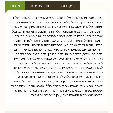
ביקורות
תוכן עניינים
אודות
בשנת 2005 פרש השופט אליהו מצא, המשנה לנשיא בית המשפט העליון,
מכס השיפוט. בכך חתם למעלה מארבעה עשורים של קריירה משפטית,
ומתוכם שלושים ושלוש שנים כשופט בערכאות השונות. לאורך ארבע-עשרה
השנים שבהן כיהן בבית המשפט העליון הותיר השופט מצא את חותמו בכל
ענפי המשפט. החלטותיו תרמו לעיצוב ההלכה בנושאים מגוונים, במשפט
הציבורי, הפלילי והאזרחי כאחד, ובהם כבוד האדם, הזכות לשוויון, חופש
הביטוי, הזכות להליך מנהלי הוגן ולהחלטה מנהלית סבירה וצודקת, זכויות
חשודים, עצורים, נאשמים ואסירים, סוגיות בדיני הפרשנות, בדיני החוזים,
בדיני התאגידים, בדיני הירושה, בדיני הנזיקין, בדיני הקניין ובעוד עניינים
רבים. בספר זה, שיצא לאור עם הגיעו של השופט מצא לגבורות, מקובצים
למעלה משלושים מאמרים של מיטב הכותבים שנכתבו לכבודו ובזיקה
לעשייתו השיפוטית, והם משקפים את המגוון והעושר שבתחומי עיסוקו. עם
כותבי המאמרים נמנים שופטים, אנשי אקדמיה ומשפטנים בולטים. חלקם
היו שותפיו של השופט מצא לפעילות השיפוטית או הציבורית, חלקם היו
מתמחיו ועוזריו המשפטיים, וחלקם ידידיו, מכריו ומוקיריו. הספר כולל שישה
שערים: מבוא אישי, משפט ציבורי, משפט פלילי, משפט אזרחי, ועדות חקירה
ושפיטה. בשער המבוא מובאים דברי הפרידה שנישאו בטקס הפרישה של
השופט מצא מבית המשפט העליון, וכן קטעי זכרונות שחיבר.