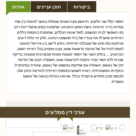
ביקורות
תוכן עניינים
אודות
הספר כולל שני חלקים: הראשון מציג סוגיות שעולות באשר לעימות בין שתי
עמדות בדיני הראיות: גישת חופש ההוכחה, שתומכת במתן שיקול דעת רחב
כפי האפשר לבית המשפט, למול שיטת הכללים, שתומכת בהוספת כללים
ראייתיים שיגבילו את צעדיו של בית המשפט וינחוהו. חלק זה יכלול דיונים
מרתקים כמו סיווג של מגבלות ראייתיות; ניסיון ליישב בין אידיאל ההגעה
לאמת לאידיאל של מניעת הרשעות שווא; מבט מעמיק בכלי ראייתי חשוב,
הנראטיב ... בחלק השני של הספר מוצגות סוגיות קונקרטיות מגוונות: בדיקת
שכרות ללא חשד סביר וזיקתה להרשעות שווא; משקלה הנכון של הודאת
חוץ של נאשם; השאלה אם שתיקתו במשפט של נאשם, שהודה במיוחס לו
בחקירתו המשטרתית, ראויה לשמש כתוספת ראייתית להודאת החוץ שלו;
ולבסוף מבט מחודש וביקורתי בכלל, שרואה בעדות כבושה של נאשם
כשקרית.
עורכי דין ממליצים