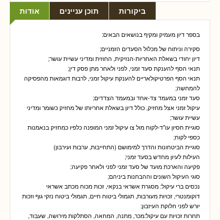
ביקורות
תוכן עניינים
אודות
בספר דיון מעמיק ומקיף בנושאים הבאים:
סקירה וניתוח של מכלול הסעדים הזמניים;
דיון יחודי בשאלת האחריות-הנזיקית, החוזית ומדיני עשיית עושר;
תנאי הסף להענקת סעד זמני, לפני ולאחר מתן פסק דין;
תנאי הסף הפרטיקולאריים להענקת עיקול זמני, לרבות דוגמאות מהפסיקה
להמחשה;
סעד זמני במעמד צד-אחד ובמעמד הצדדים;
עיקול זמני אצל מחזיק, כולל דיון בשאלת אחריותו של מחזיק כשומר ומדיני
עשיית עושר;
סוגיית חסיון עו"ד-לקוח מול צו עיקול זמני המופנה כלפיו כמחזיק בנאמנות
כספי לקוח;
סוגיית הביטחונות והדרך למימושם (התחייבות, ערבות ועירבון)
העילות לעיון מחדש בסעד זמני;
פקיעה והארכת מועד של סעד זמני לפני ולאחר פקיעה;
סוגי העיקול השונים וההבחנות ביניהם;
נכסים ברי עיקול: מסגרת אשראי בנקאי, זכות מכוח מכתב אשראי
דוקומנטרי, זכויות מעורבות, תגמולי ביטוח חיים, תגמולי ביטוח נזקי גוף וזכות
יורש לפני חלוקת העיזבון;
תחרות זכויות עם עיקול:מכר, מתנה, המחאה, הסתלקות מירושה, שעבוד,