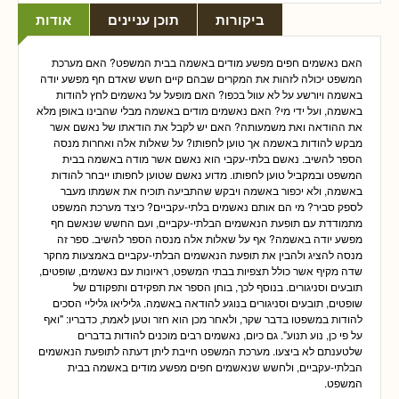
ביקורות
תוכן עניינים
אודות
האם נאשמים חפים מפשע מודים באשמה בבית המשפט? האם מערכת
המשפט יכולה לזהות את המקרים שבהם קיים חשש שאדם חף מפשע יודה
באשמה ויורשע על לא עוול בכפו? האם מופעל על נאשמים לחץ להודות
באשמה, ועל ידי מי? האם נאשמים מודים באשמה מבלי שהבינו באופן מלא
את ההודאה ואת משמעותה? האם יש לקבל את הודאתו של נאשם אשר
מבקש להודות באשמה אך טוען לחפותו? על שאלות אלה ואחרות מנסה
הספר להשיב. נאשם בלתי-עקבי הוא נאשם אשר מודה באשמה בבית
המשפט ובמקביל טוען לחפותו. מדוע נאשם שטוען לחפותו ייבחר להודות
באשמה, ולא יכפור באשמה ויבקש שהתביעה תוכיח את אשמתו מעבר
לספק סביר? מי הם אותם נאשמים בלתי-עקביים? כיצד מערכת המשפט
מתמודדת עם תופעת הנאשמים הבלתי-עקביים, ועם החשש שנאשם חף
מפשע יודה באשמה? אף על שאלות אלה מנסה הספר להשיב. ספר זה
מנסה להציג ולהבין את תופעת הנאשמים הבלתי-עקביים באמצעות מחקר
שדה מקיף אשר כולל תצפיות בבתי המשפט, ראיונות עם נאשמים, שופטים,
תובעים וסניגורים. בנוסף לכך, בוחן הספר את תפקידם ותפקודם של
שופטים, תובעים וסניגורים בנוגע להודאה באשמה. גליליאו גליליי הסכים
להודות במשפטו בדבר שקר, ולאחר מכן הוא חזר וטען לאמת, כדבריו: "ואף
על פי כן, נוע תנוע". גם כיום, נאשמים רבים מוכנים להודות בדברים
שלטענתם לא ביצעו. מערכת המשפט חייבת ליתן דעתה לתופעת הנאשמים
הבלתי-עקביים, ולחשש שנאשמים חפים מפשע מודים באשמה בבית
המשפט.