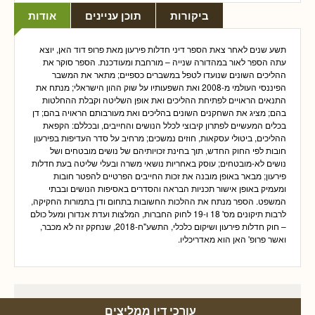
ביקורות
תוכן עניינים
אודות
תשע שנים לאחר צאת הספר דיני חדלות פירעון מאת פרופ דוד האן, יוצא
עתה הספר לאור במהדורה שנייה – מורחבת ומעודכנת. הספר סוקר את
ההליכים השונים שנועדו לטפל במשברים כספיים; מתאר את המשבר
הפיננסי העולמי מ-2008 ואת השפעותיו על שוק ההון הישראלי; מנתח את
התנאים הראויים לפתיחת ההליכים ואת אופן השליטה וקבלת ההחלטות
בהם; מציג את השחקנים השונים בהליכים ואת מעורבותם הראויה בהם; דן
בכלים המעשיים לפתרון קיבוצי לכלל הנושים והחייבים, ובכללם: הקפאת
ההליכים, ביטולי עסקאות, חוזים נמשכים; מרחיב על סדר העדיפות בפירעון
חובות לפי החוק החדש, תוך בחינת זכויותיהם של נושים מובטחים ושל
נושים לא-מובטחים; עוסק באחריות נושאי משרה ובעלי שליטה בעת חדלות
פירעון; מבאר באופן מובנה את זכות החייבים הפרטיים להפטר חובות
ומעמיק באופן אישור תכניות הבראה והסדרים באסיפות הנושים ובבתי
המשפט. הספר מנתח את ההלכות החשובות בתחום ודן בתמורות החקיקה,
לרבות תיקונים מס' 18 ו-19 לחוק החברות, המלצות ועדת אנדורן ומעל כולם
– חוק חדלות פירעון ושיקום כלכלי, התשע"ח-2018, שנחקק זה לא מכבר,
ואשר פרופ' האן הוא מאדריכליו.
עורכי דין ממליצים