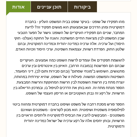
ביקורות
תוכן עניינים
אודות
מהו תפקידו של שופט - בעיקר שופט בבית המשפט העליון - בחברה
דמוקרטית ומהן הדרכים שבאמצעותן הוא מגשים תפקיד זה? לדעת
המחבר, שניים הם תפקידיו העיקריים של השופט: גישור על הפער הטבעי
שבין המשפט לבין מציאות החיים המשתנה; והגנה על החוקה (אצלנו- חוקי
היסוד) ועל ערכיה. אלה ערכיה כמדינה יהודית וכמדינה דמוקרטית, ובהם
שלטון החוק, הפרדת רשויות, עצמאות השפיטה, ערכי היסוד וזכויות האדם.
להגשמת תפקידים אלו עומדים לרשות השופט כמה אמצעים. העיקריים
שבהם הם הפרשנות (במובנה הרחב), האיזון בין אינטרסים ובין ערכים
מתנגשים, השימוש ב"מונחי שסתום" (ובהם סבירות ותום לב), דיני המעמד,
השפיטות והמשפט המשווה. פעילות זו של השופט, שהיא יצירתית במהותה,
יוצרת מתח בין הרשות השופטת לבין הרשות המחוקקת והרשות המבצעת.
הספר מנתח מתח זה. הוא בוחן את הדרכים לטיפול בו, ובמרכזן הדיאלוג בין
הרשויות. על רקע זה נבחן האקטיביזם או הריסון העצמי של השופט.
הספר פורש מסכת רחבה של משפט ושיפוט בחברה דמוקרטית ומהווה ביטוי
לפילוסופיה משפטית ושיפוטית. הוא מכוון לקוראים - משפטנים ושאינם
משפטנים - המבקשים להבין את הבסיס לדמוקרטיה וליחסים הראויים בין
הרשויות, ובוחן יחסים אלה על רקע ערכיה של ישראל כמדינה יהודית
ודמוקרטית.